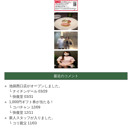
最近のコメント
池袋西口店がオープンしました。
└
ナイチンゲール
03/29
└
快復堂
03/31
1,000円ギフト券が当たる！
└
コバチャン
12/09
└
快復堂
12/11
新人スタッフが入りました。
└
コリ親父
11/03