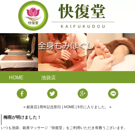
HOME
池袋店
« 銀座店1周年記念割引
|
HOME
|
9月に入りました。 »
梅雨が明けました！
いつも池袋、銀座マッサージ「快復堂」をご利用いただき有難うございます。