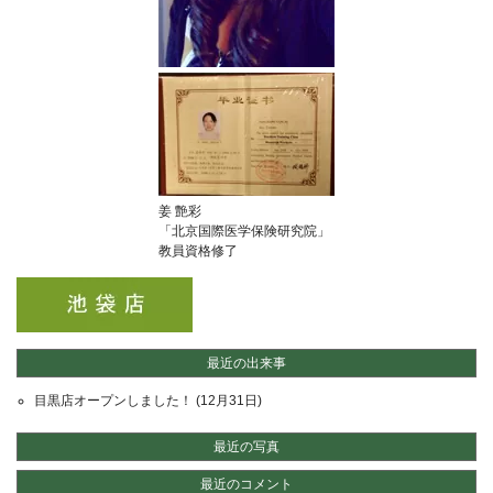
姜 艶彩
「
北京国際医学保険研究院
」
教員資格修了
最近の出来事
目黒店オープンしました！
(12月31日)
最近の写真
最近のコメント