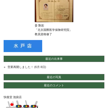
姜 艶彩
「
北京国際医学保険研究院
」
教員資格修了
最近の出来事
営業再開しました！
(6月 8日)
最近の写真
最近のコメント
快復堂 池袋店